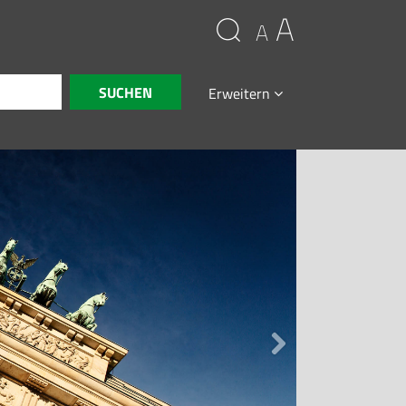
A
A
Erweitern
Zurück