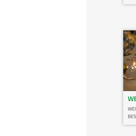
WE
WE
BES