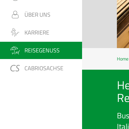
ÜBER UNS
KARRIERE
REISEGENUSS
Home
CABRIOSACHSE
He
Re
Bus
Ital