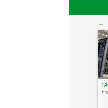
_
TA
EIN
ein
ein